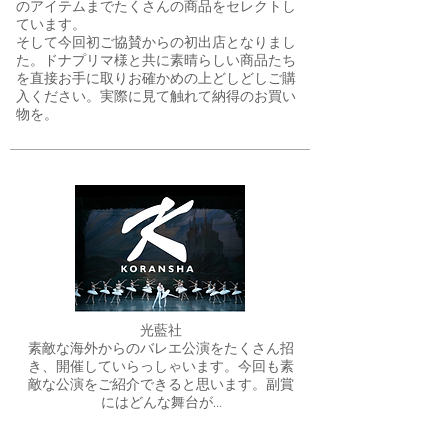
のアイテムまでたくさんの商品をセレクトし
ています。
そして今回初ご協賛からの初出店となりまし
た。ドナプリマ様と共に素晴らしい商品たち
を直接お手に取りお確かめの上どしどしご購
入ください。実際に見て触れて納得のお買い
物を。
光藍社
​素敵な海外からのバレエ公演をたくさん招
き、開催していらっしゃいます。今回も素
敵な公演をご紹介できると思います。副賞
にはどんな舞台が…