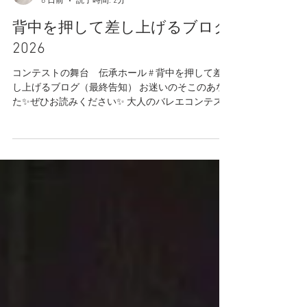
真紀子 石井
6 日前
読了時間: 2分
背中を押して差し上げるブログ
2026
コンテストの舞台 伝承ホール # 背中を押して差
し上げるブログ（最終告知） お迷いのそこのあな
た✨ぜひお読みください✨ 大人のバレエコンテス
ト ヴィーナスバレエコンテストへの挑戦を ためら
っているあなたへ いよいよ明日、8月2日（日）が
本エントリーの締切日となりました。 今回は事務
局もバタバタしており、 ブログやInstagramでの発
信があまりできないままここまで来てしまいまし
た。 楽しみにしてくださっていた方、 情報をお待
たせしてしまった方には 申し訳ない気持ちでいっ
ぱいです。 でも、だからこそ最後に、 きちんとお
伝えしたいと思いこのブログを書いています。
**「まだ迷っている」その気持ち、 よくわかりま
す** エントリーするかどうか、 ギリギリまで悩ま