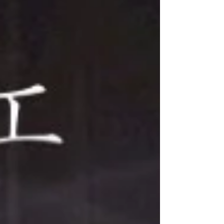
れている方も多いと思います。 「今の自分のレベ
ルで大丈夫かな」 「時間に間に合うかな」 「勇気
が出ない」 そんな気持ちを抱えたまま 締切の日を
迎えようとしている方に、 今日はもう一度だけ、
背中を押させてください。 **ヴィーナスバレエコ
ンテストは、 あらゆるヴィーナスたちの場所です
** バレ