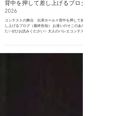
真紀子 石井
8月1日
読了時間: 2分
背中を押して差し上げるブログ
2026
コンテストの舞台 伝承ホール # 背中を押して差
し上げるブログ（最終告知） お迷いのそこのあな
た✨ぜひお読みください✨ 大人のバレエコンテス
ト ヴィーナスバレエコンテストへの挑戦を ためら
っているあなたへ いよいよ明日、8月2日（日）が
本エントリーの締切日となりました。 今回は事務
局もバタバタしており、 ブログやInstagramでの発
信があまりできないままここまで来てしまいまし
た。 楽しみにしてくださっていた方、 情報をお待
たせしてしまった方には 申し訳ない気持ちでいっ
ぱいです。 でも、だからこそ最後に、 きちんとお
伝えしたいと思いこのブログを書いています。
**「まだ迷っている」その気持ち、 よくわかりま
す** エントリーするかどうか、 ギリギリまで悩ま
れている方も多いと思います。 「今の自分のレベ