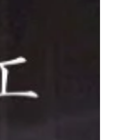
ルで大丈夫かな」 「時間に間に合うかな」 「勇気
が出ない」 そんな気持ちを抱えたまま 締切の日を
迎えようとしている方に、 今日はもう一度だけ、
背中を押させてください。 **ヴィーナスバレエコ
ンテストは、 あらゆるヴィーナスたちの場所です
** バレ