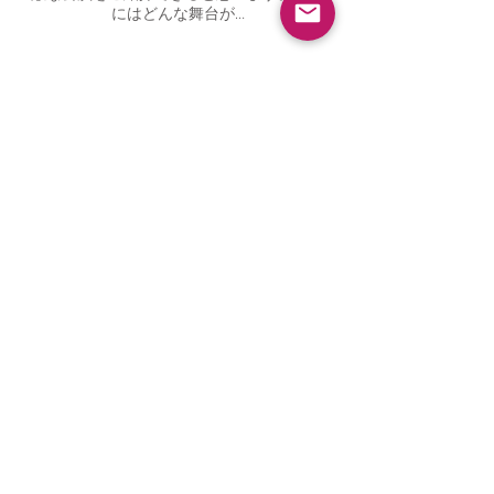
​素敵な海外からのバレエ公演をたくさん招
き、開催していらっしゃいます。今回も素
敵な公演をご紹介できると思います。副賞
にはどんな舞台が…
​バレエ用品の王道、高品質の製品は海外
からのダンサーさんも爆買いされると聞
いてます。