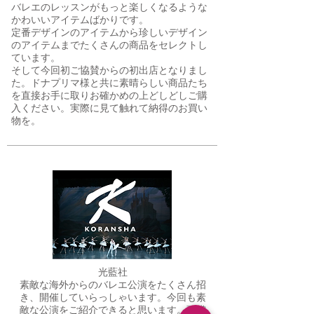
Ballet Shop Flora（バレエショップフローラ）​
インポートバレエ用品のオンラインショップ
バレエのレッスンがもっと楽しくなるような
かわいいアイテムばかりです。
定番デザインのアイテムから珍しいデザイン
のアイテムまでたくさんの商品をセレクトし
ています。
そして今回初ご協賛からの初出店となりまし
た。ドナプリマ様と共に素晴らしい商品たち
を直接お手に取りお確かめの上どしどしご購
入ください。実際に見て触れて納得のお買い
物を。
光藍社