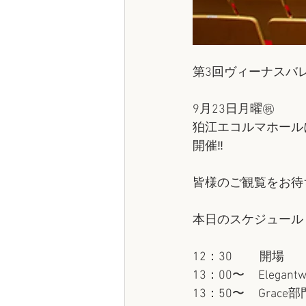
第3回ヴィーナスバ
9月23日月曜㊗️
狛江エコルマホール
開催‼️
皆様のご観覧をお待
本日のスケジュール
12：30          開場
13：00〜     Eleg
13：50〜     Gra