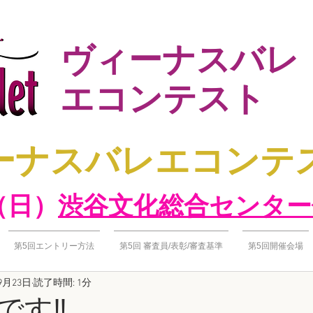
ヴィーナスバレ
エコンテスト
ヴィーナスバレエコン
（日）​
渋谷文化総合センター
第5回エントリー方法
第5回 審査員/表彰/審査基準
第5回開催会場
9月23日
読了時間: 1分
す‼️