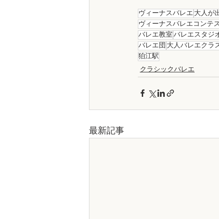
ヴィーナスバレエ
大人が
ヴィーナスバレエコンテ
バレエ教室
バレエスタジ
バレエ団
大人バレエクラ
狛江駅
クラシックバレエ
最新記事