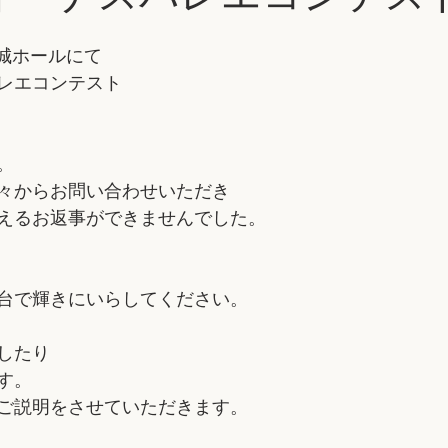
)成城ホールにて
レエコンテスト
。
々からお問い合わせいただき
えるお返事ができませんでした。
台で輝きにいらしてください。
したり
す。
ご説明をさせていただきます。