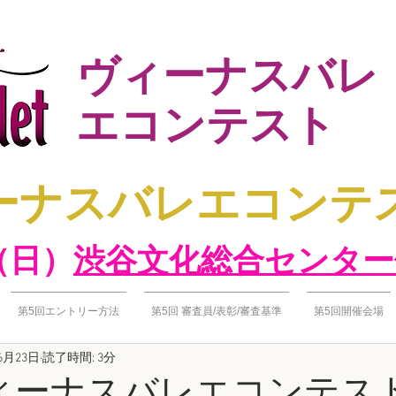
ヴィーナスバレ
エコンテスト
ヴィーナスバレエコン
（日）​
渋谷文化総合センター
第5回エントリー方法
第5回 審査員/表彰/審査基準
第5回開催会場
6月23日
読了時間: 3分
ィーナスバレエコンテス