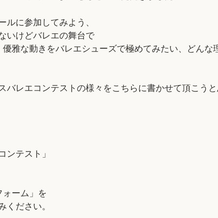
ールに参加してみよう、
ないけどバレエの舞台で
、優雅な動きをバレエシューズで極めてみたい、どんな
スバレエコンテストの様々をこちらに書かせて頂こうと
コンテスト」
フォーム」を
みください。