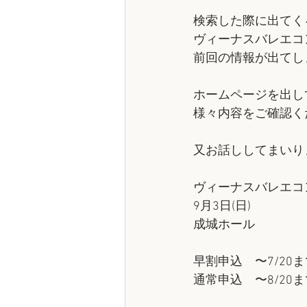
検索した際に出てくるG
ヴィーナスバレエコ
前回の情報が出てし
ホームページを出し
様々内容をご確認く
又お話ししてまいり
ヴィーナスバレエコ
9月3日(日)
成城ホール
早割申込　〜7/20ま
通常申込　〜8/20ま