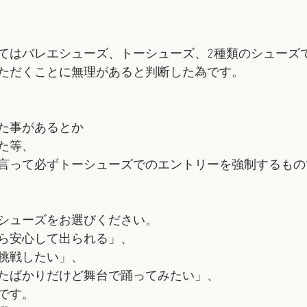
てはバレエシューズ、トーシューズ、2種類のシューズ
ただくことに無理があると判断した為です。
た事があるとか
た等、
言って必ずトーシューズでのエントリーを強制するもの
シューズをお選びください。
ら安心して出られる」、
挑戦したい」、
たばかりだけど舞台で踊ってみたい」、
です。