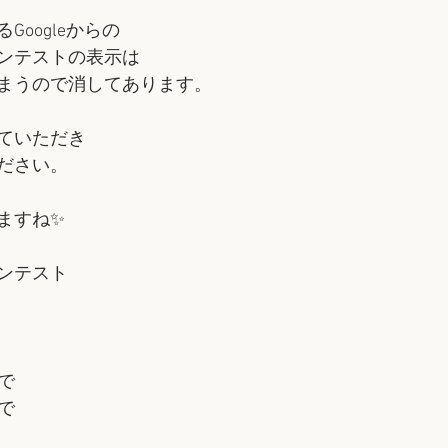
oogleからの
ンテストの表示は
まうので消してあります。
ていただき
ださい。
ますね✨
ンテスト
で
で