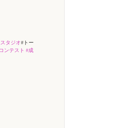
エスタジオ
#トー
エコンテスト
#成