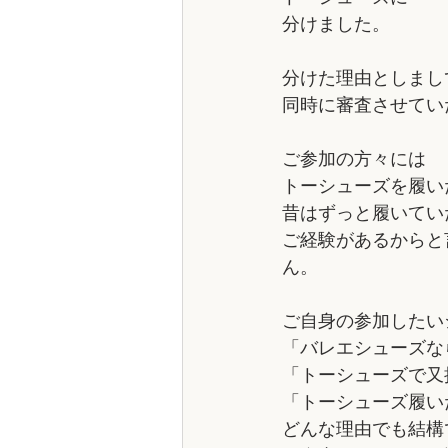
分けました。
分けた理由としまし
同時に審査させてい
ご参加の方々には
トーシューズを履い
昔はずっと履いてい
ご経験があるからと
ん。
ご自身の参加したい
「バレエシューズな
「トーシューズで又
「トーシューズ履い
どんな理由でも結構