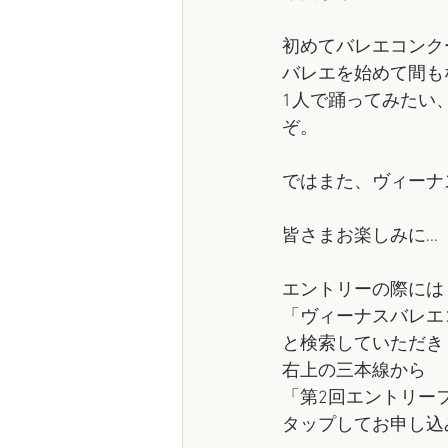
初めてバレエコンク
バレエを始めて間も
1人で踊ってみたい
ぞ。
ではまた、ヴィーナ
皆さまお楽しみに…
エントリーの際には
「ヴィーナスバレエ
と検索していただき
右上の三本線から
「第2回エントリー
タップしてお申し込