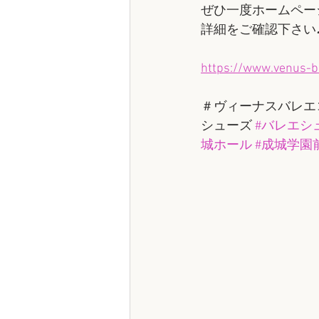
ぜひ一度ホームペー
詳細をご確認下さい
https://www.venus-b
＃ヴィーナスバレエ
シューズ 
#バレエシ
城ホール
#成城学園