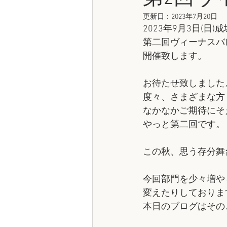
更新日：
2023年7月20日
2023年9月3日(日
第二回ヴィーナスバ
開催致します。
お待たせ致しました
度々、さまざまな方
なかなかご期待にそ
やっと第二回です。
この秋、思う存分舞
今回部門を少々増や
変えたりしておりま
本日のブログはその