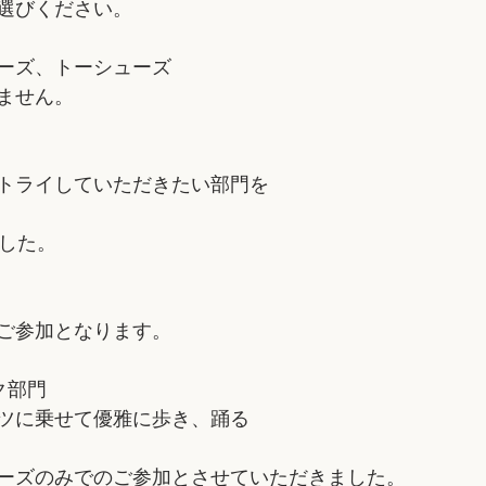
選びください。
ーズ、トーシューズ
ません。
トライしていただきたい部門を
ました。
ご参加となります。
ク部門
ツに乗せて優雅に歩き、踊る
ーズのみでのご参加とさせていただきました。