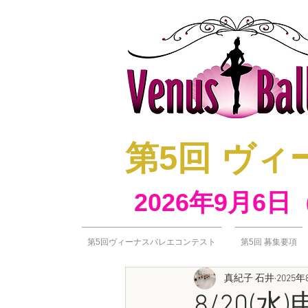
​第5回 
2026年9月6日
第5回ヴィーナスバレエコンテスト
第5回 募集要項
真紀子 石井
2025年
8/20(