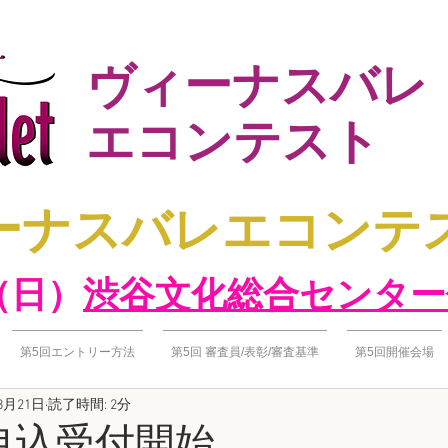
ヴィーナスバレ
エコンテスト
ヴィーナスバレエコン
（日）​
渋谷文化総合センター
第5回エントリー方法
第5回 審査員/表彰/審査基準
第5回開催会場
8月21日
読了時間: 2分
水)申込受付開始