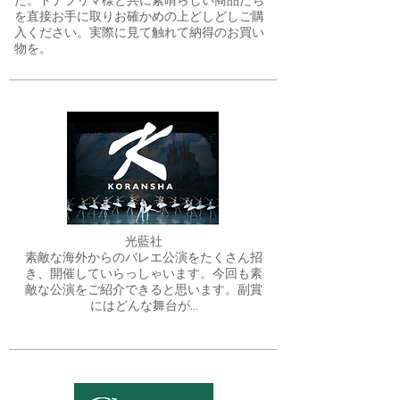
た。ドナプリマ様と共に素晴らしい商品たち
を直接お手に取りお確かめの上どしどしご購
入ください。実際に見て触れて納得のお買い
物を。
光藍社
​素敵な海外からのバレエ公演をたくさん招
き、開催していらっしゃいます。今回も素
敵な公演をご紹介できると思います。副賞
にはどんな舞台が…