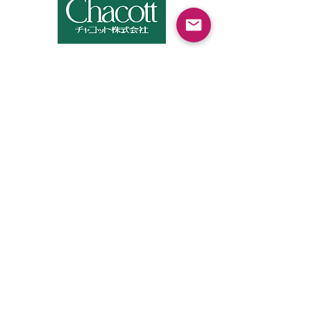
​バレエ用品の王道、高品質の製品は海外
からのダンサーさんも爆買いされると聞
いてます。
ミニヨン
バレエ用品のミニヨン様はご担当の方も大人
りーなさんです。大人バレエの日常を把握し
つつ様々な高品質な商品を扱っていらっしゃ
います。扱う商品の幅広さはウェブサイトを
見ても明らかです。