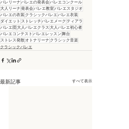
バレリーナ
バレエの発表会
バレエコンクール
大人リーナ
発表会
バレエ教室
バレエスタジオ
バレエの衣装
クラシックバレエ
バレエ衣装
ダイエット
ストレッチ
バレエメーク
ティアラ
バレエ団
大人バレエクラス
大人バレエ初心者
バレエコンテスト
バレエレッスン
舞台
ストレス発散
オトナリーナ
クラシック音楽
クラシックバレエ
すべて表示
最新記事