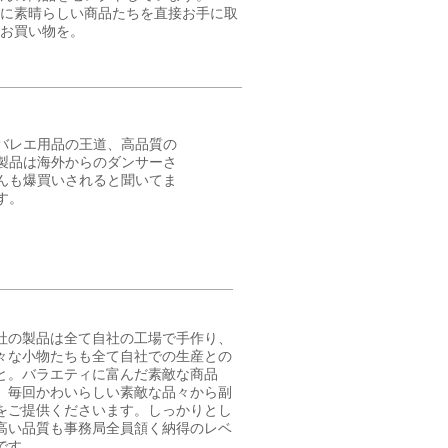
に素晴らしい商品たちを直接お手に取
お買い物を。
​バレエ用品の王道、高品質の
製品は海外からのダンサーさ
んも爆買いされると聞いてま
す。
社の製品は全て自社の工場で手作り、
々な小物たちも全て自社での生産との
と。バラエティに富んだ素敵な商品
、毎回かわいらしい素敵な品々から副
をご提供くださいます。しっかりとし
高い品質も事務局全員頷く納得のレベ
です。