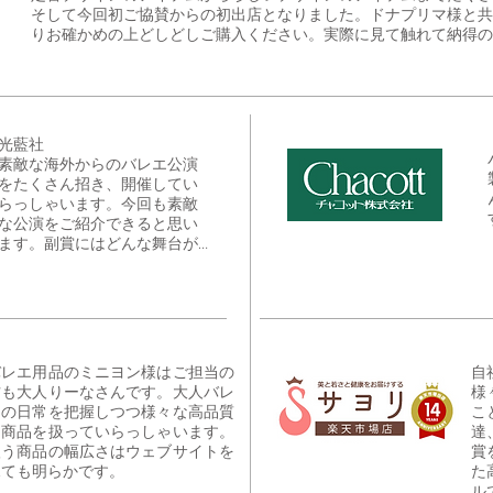
そして今回初ご協賛からの初出店となりました。ドナプリマ様と共
りお確かめの上どしどしご購入ください。実際に見て触れて納得の
光藍社
​素敵な海外からのバレエ公演
をたくさん招き、開催してい
らっしゃいます。今回も素敵
な公演をご紹介できると思い
ます。副賞にはどんな舞台が…
バレエ用品のミニヨン様はご担当の
自
方も大人りーなさんです。大人バレ
様
エの日常を把握しつつ様々な高品質
こ
な商品を扱っていらっしゃいます。
達
扱う商品の幅広さはウェブサイトを
賞
見ても明らかです。
た
ル