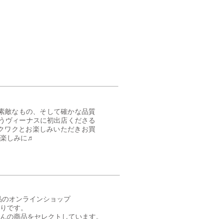
局のご紹介
素敵なもの、そして確かな品質
とうヴィーナスに初出店くださる
クワクとお楽しみいただきお買
楽しみに♬
レエ用品のオンラインショップ
りです。
んの商品をセレクトしています。