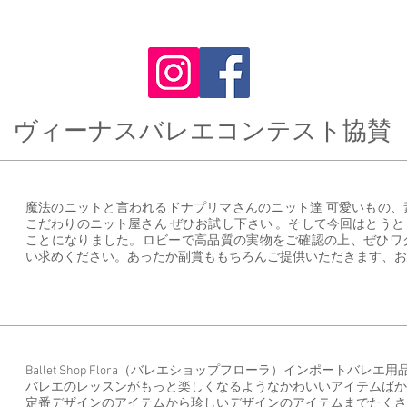
事務
​ヴィーナスバレエコンテスト協賛
2026エントリー開始です
魔法のニットと言われるドナプリマさんのニット達 可愛いもの、
こだわりのニット屋さん ぜひお試し下さい 。そして今回はとう
ことになりました。ロビーで高品質の実物をご確認の上、ぜひワ
い求めください。あったか副賞ももちろんご提供いただきます、お
Ballet Shop Flora（バレエショップフローラ）​インポートバ
バレエのレッスンがもっと楽しくなるようなかわいいアイテムばか
定番デザインのアイテムから珍しいデザインのアイテムまでたくさ