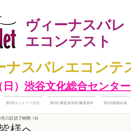
ヴィーナスバレ
エコンテスト
ヴィーナスバレエコン
（日）​
渋谷文化総合センター
第5回エントリー方法
第5回 審査員/表彰/審査基準
第5回開催会場
9月25日
読了時間: 1分
皆様へ