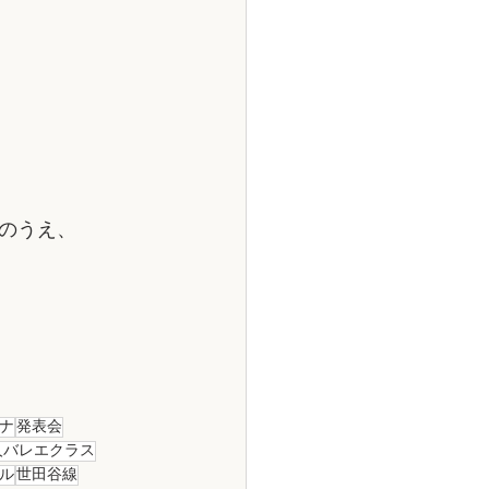
のうえ、
ナ
発表会
人バレエクラス
ル
世田谷線