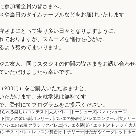
に参加者全員の皆さまへ、
スや当日のタイムテーブルなどをお届けいたします。
皆さまにとって実り多い日々となりますように。
れておりますが、スムーズな進行を心がけ、
るよう努めてまいります。
やご友人、同じスタジオの仲間の皆さまをお誘い合わせ
ていただけましたら幸いです。
（900円）をご購入いただきますと、
いただけます。未就学児は無料です。
で、受付にてプログラムをご提示ください。
出られる楽しいコンテスト
大人バレエ
トーシューズ
バレエシューズ
スト
大人の習い事
バレリーナ
バレエの発表会
バレエコンクール
大人リー
オ
バレエの衣装
クラシックバレエ
バレエ衣装
ダイエット
ストレッチ
大
コンテスト
バレエレッスン
舞台
オトナリーナ
せたがやイーグレットホー