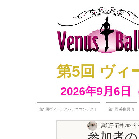
​第5回 
2026年9月6日
第5回ヴィーナスバレエコンテスト
第5回 募集要項
真紀子 石井
2025年
参加者の